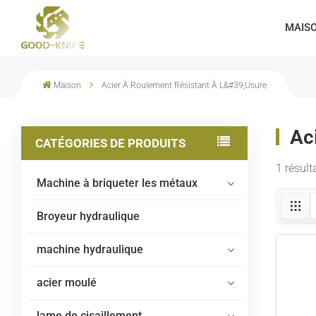
MAIS
Cisaille À Portique Multilames Pour Ferraille
Maison
Acier À Roulement Résistant À L&#39;usure
Ac
CATÉGORIES DE PRODUITS
1 résult
Machine à briqueter les métaux
Broyeur hydraulique
machine hydraulique
acier moulé
lame de cisaillement