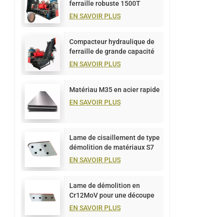
ferraille robuste 1500T
EN SAVOIR PLUS
Compacteur hydraulique de
ferraille de grande capacité
de 1 000 tonnes
EN SAVOIR PLUS
Matériau M35 en acier rapide
EN SAVOIR PLUS
Lame de cisaillement de type
démolition de matériaux S7
pour la découpe de plaques
EN SAVOIR PLUS
métalliques
Lame de démolition en
Cr12MoV pour une découpe
efficace du métal
EN SAVOIR PLUS