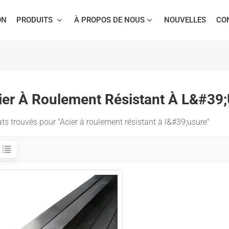
ON
PRODUITS
À PROPOS DE NOUS
NOUVELLES
CO
Cisaille À Portique Multilames Pour Ferraille
ier À Roulement Résistant À L&#39
ats trouvés pour "Acier à roulement résistant à l&#39;usure"