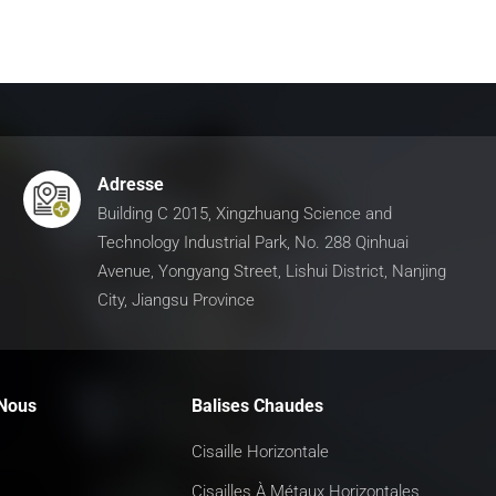
Adresse
Building C 2015, Xingzhuang Science and
Technology Industrial Park, No. 288 Qinhuai
Avenue, Yongyang Street, Lishui District, Nanjing
City, Jiangsu Province
Nous
Balises Chaudes
Cisaille Horizontale
Cisailles À Métaux Horizontales