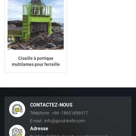
Cisaille à portique
multilames pour ferraille
630t
CONTACTEZ-NOUS
Téléphone : +86 -18651836917
E-mail : info@good-knife.com
Adresse