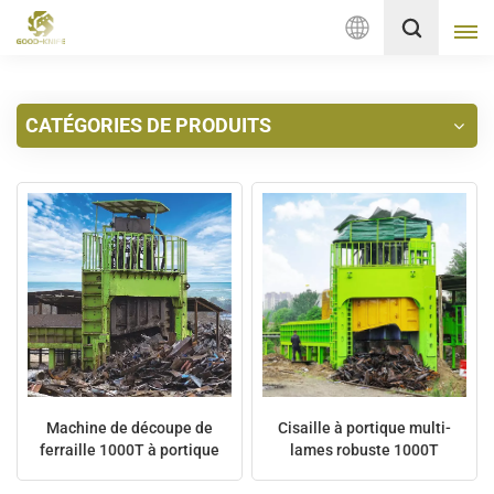
Français
CATÉGORIES DE PRODUITS
English
français
Deutsch
русский
italiano
español
Machine de découpe de
Cisaille à portique multi-
Nederlands
ferraille 1000T à portique
lames robuste 1000T
multi-lames
العربية