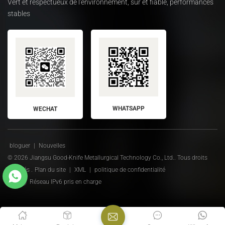
Vert et respectueux de l'environnement, sûr et fiable, performances
stables
WHATSAPP
WECHAT
bloguer
|
Nouvelles
© 2026 Jiangsu Good-Knife Metallurgical Technology Co., Ltd.. Tous droits
réservés .
Plan du site
|
XML
|
politique de confidentialité
Réseau IPv6 pris en charge