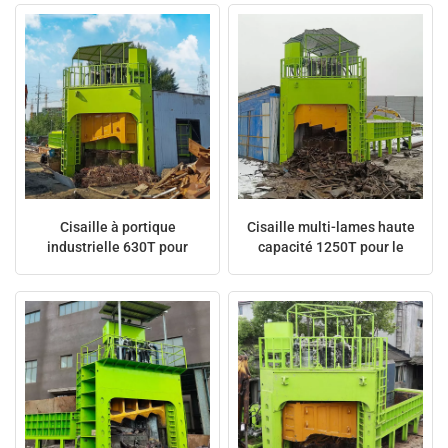
日本語
Indonesia
Cisaille à portique
Cisaille multi-lames haute
industrielle 630T pour
capacité 1250T pour le
ferraille avec plusieurs
traitement des déchets
lames