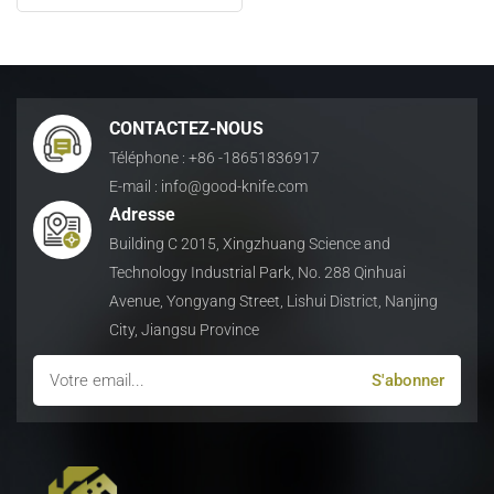
日本語
Indonesia
CONTACTEZ-NOUS
Téléphone : +86 -18651836917
E-mail : info@good-knife.com
Adresse
Building C 2015, Xingzhuang Science and
Technology Industrial Park, No. 288 Qinhuai
Avenue, Yongyang Street, Lishui District, Nanjing
City, Jiangsu Province