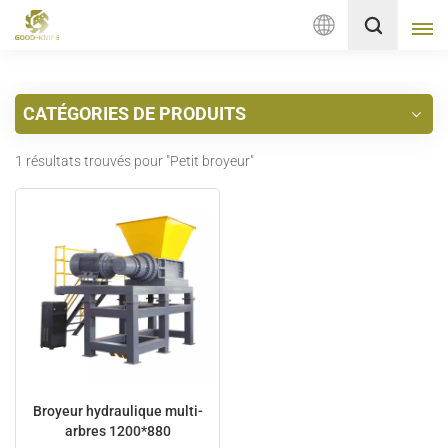
Français
CATÉGORIES DE PRODUITS
English
1 résultats trouvés pour "Petit broyeur"
français
Deutsch
русский
italiano
español
Nederlands
Broyeur hydraulique multi-
arbres 1200*880
العربية