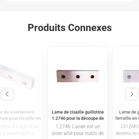
Produits Connexes
Lame de cisaille guillotine
Lame de guillotine pour
1.2746 pour la découpe de
ferraille en Cr12MoV, coupe
ferraille
horizontale
1,2746 L'acier est un
Cr12MoV L'acier est
acier allié pour outils de
devenu le choix privilégié