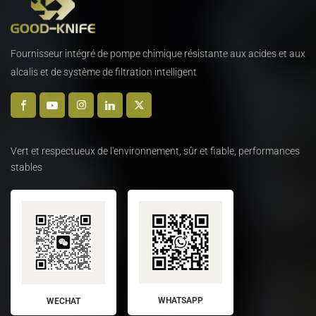
droites découpe de
ferraille
Fournisseur intégré de pompe chimique résistante aux acides et aux
alcalis et de système de filtration intelligent
Vert et respectueux de l'environnement, sûr et fiable, performances
stables
WHATSAPP
WECHAT