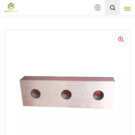
Français
English
français
Deutsch
русский
italiano
español
Nederlands
العربية