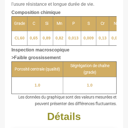
l'usure
résistance et longue durée de vie.
Composition chimique
Grade
C
Si
Mn
P
S
Cr
Ni
CL60
0,65
0,89
0,82
0,013
0,009
0,13
0,02
0
Inspection macroscopique
>Faible grossissement
Ségrégation de chaîne
Porosité centrale (qualité)
(grade)
1.0
1.0
Les données du graphique sont des valeurs mesurées et
peuvent présenter des différences fluctuantes.
Détails