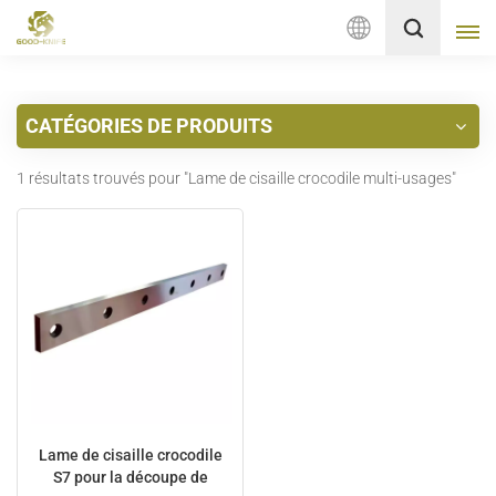
Français
CATÉGORIES DE PRODUITS
English
1 résultats trouvés pour "Lame de cisaille crocodile multi-usages"
français
Deutsch
русский
italiano
español
Nederlands
Lame de cisaille crocodile
S7 pour la découpe de
العربية