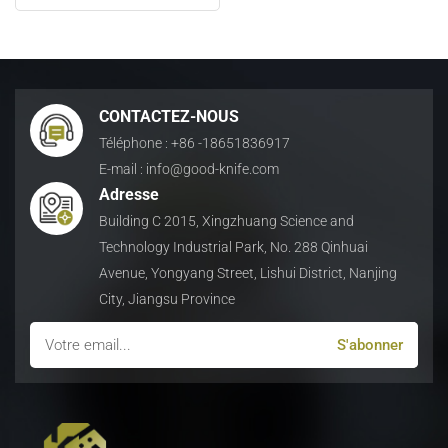
plaques de ferraille
日本語
Indonesia
CONTACTEZ-NOUS
Téléphone : +86 -18651836917
E-mail : info@good-knife.com
Adresse
Building C 2015, Xingzhuang Science and
Technology Industrial Park, No. 288 Qinhuai
Avenue, Yongyang Street, Lishui District, Nanjing
City, Jiangsu Province