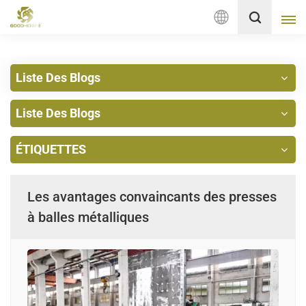
Français
Liste Des Blogs
English
Liste Des Blogs
français
Deutsch
ÉTIQUETTES
русский
Les avantages convaincants des presses
italiano
à balles métalliques
español
Nederlands
العربية