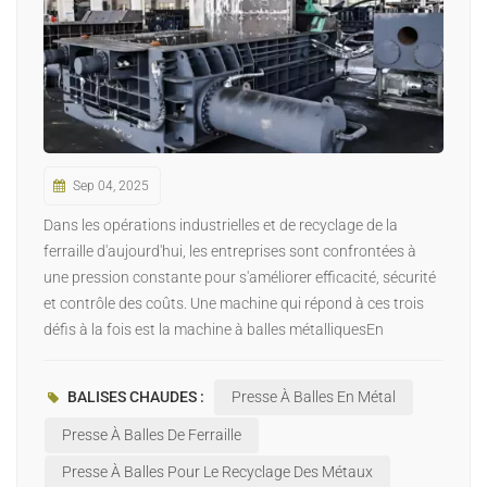
日本語
Indonesia
Sep 04, 2025
Dans les opérations industrielles et de recyclage de la
ferraille d'aujourd'hui, les entreprises sont confrontées à
une pression constante pour s'améliorer efficacité, sécurité
et contrôle des coûts. Une machine qui répond à ces trois
défis à la fois est la machine à balles métalliquesEn
comprimant les déchets en vrac en balles denses et
uniformes, ces machines transforment les déchets en
BALISES CHAUDES :
Presse À Balles En Métal
ressources précieuses et gérables. Voici les sept avantages
clés qui rendent les presses à balles métalliques
Presse À Balles De Ferraille
indispensables : 1. Réduction massive du volume et gain de
Presse À Balles Pour Le Recyclage Des Métaux
place Les presses à balles utilisent une force hydraulique