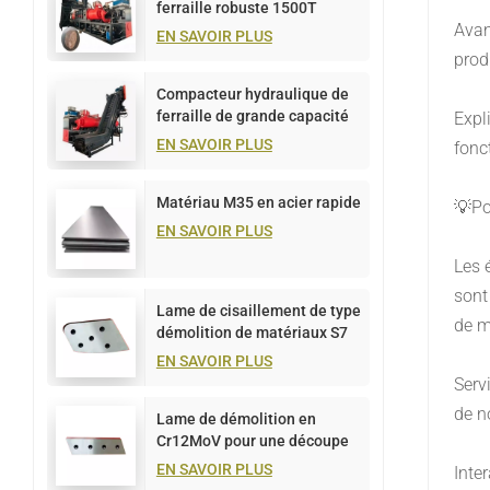
ferraille robuste 1500T
Avan
EN SAVOIR PLUS
prod
Compacteur hydraulique de
ferraille de grande capacité
Expl
de 1 000 tonnes
EN SAVOIR PLUS
fonc
Matériau M35 en acier rapide
💡Po
EN SAVOIR PLUS
Les 
sont
Lame de cisaillement de type
de m
démolition de matériaux S7
pour la découpe de plaques
EN SAVOIR PLUS
métalliques
Serv
de no
Lame de démolition en
Cr12MoV pour une découpe
efficace du métal
EN SAVOIR PLUS
Inte