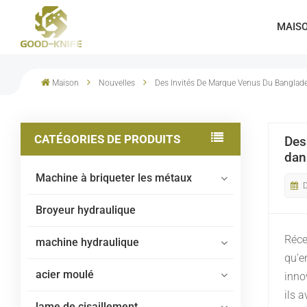
MAIS
Cisaille À Portique Multilames Pour Ferraille
Maison
Nouvelles
Des Invités De Marque Venus Du Banglade
CATÉGORIES DE PRODUITS
Des
dan
Machine à briqueter les métaux
Broyeur hydraulique
Réce
machine hydraulique
qu'e
acier moulé
inno
ils 
lame de cisaillement