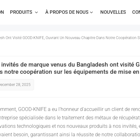
ON
PRODUITS
À PROPOS DE NOUS
NOUVELLES
CO
Cisaille À Portique Multilames Pour Ferraille
sh Ont Visité GOOD-KNIFE, Ouvrant Un Nouveau Chapitre Dans Notre Coopération Sur 
 invités de marque venus du Bangladesh ont visité 
s notre coopération sur les équipements de mise en ba
December 28, 2025
mment, GOOD-KNIFE a eu l'honneur d'accueillir un client de ren
ntreprise spécialisée dans le traitement des métaux de récupérat
vations technologiques et nos nouveaux produits à nos invités, et
avaient besoin, garantissant ainsi la réussite de notre collaborati