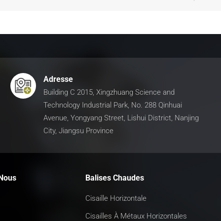
déchets d'aluminium à grande échelle
Adresse
Building C 2015, Xingzhuang Science and
Technology Industrial Park, No. 288 Qinhuai
Avenue, Yongyang Street, Lishui District, Nanjing
City, Jiangsu Province
Nous
Balises Chaudes
Cisaille Horizontale
Cisailles À Métaux Horizontales