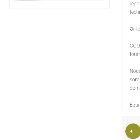
répo
tech
🤝To
GOOD
four
Nous
somm
doma
Équ