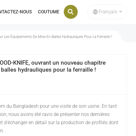
Français
NTACTEZ-NOUS
COUTUME
Matrice D'emboutissage Interne De La Machine À Briqueter
Les Équipements De Mise En Balles Hydrauliques Pour La Ferraille !
English
français
GOOD-KNIFE, ouvrant un nouveau chapitre
Deutsch
lles hydrauliques pour la ferraille !
русский
italiano
om du Bangladesh pour une visite de son usine. En tant
español
ion, nous avons été ravis de présenter nos dernières
 d'échanger en détail sur la production de profilés dont
Nederlands
on.