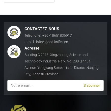
日本語
Indonesia
CONTACTEZ-NOUS
Téléphone : +86 -18651836917
E-mail : info@good-knife.com
Adresse
Building C 2015, Xingzhuang Science and
Technology Industrial Park, No. 288 Qinhuai
Avenue, Yongyang Street, Lishui District, Nanjing
City, Jiangsu Province