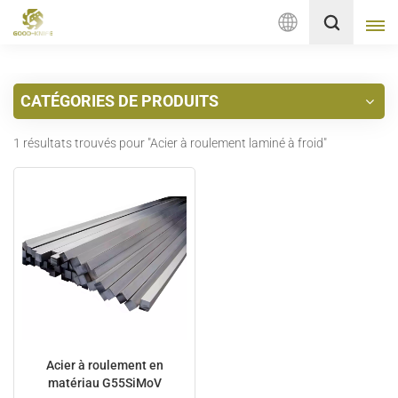
Français
CATÉGORIES DE PRODUITS
English
1 résultats trouvés pour "Acier à roulement laminé à froid"
français
Deutsch
русский
italiano
español
Nederlands
Acier à roulement en
matériau G55SiMoV
العربية