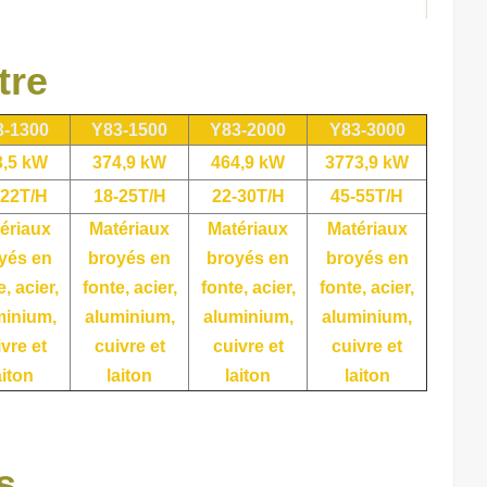
tre
3-1300
Y83-1500
Y83-2000
Y83-3000
3,5 kW
374,9 kW
464,9 kW
3773,9 kW
-22T/H
18-25T/H
22-30T/H
45-55T/H
ériaux
Matériaux
Matériaux
Matériaux
yés en
broyés en
broyés en
broyés en
e, acier,
fonte, acier,
fonte, acier,
fonte, acier,
minium,
aluminium,
aluminium,
aluminium,
vre et
cuivre et
cuivre et
cuivre et
aiton
laiton
laiton
laiton
s