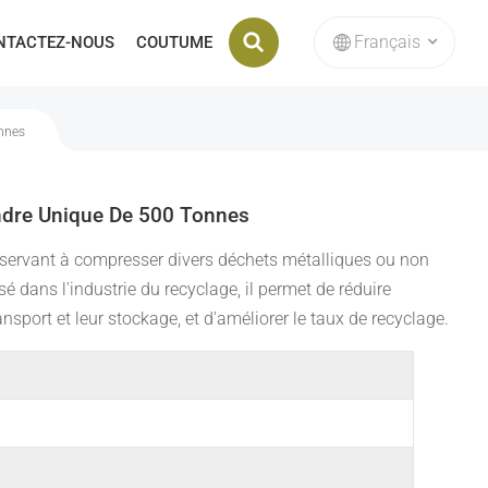
Français
NTACTEZ-NOUS
COUTUME
Matrice D'emboutissage Interne De La Machine À Briqueter
onnes
English
français
indre Unique De 500 Tonnes
Deutsch
 servant à compresser divers déchets métalliques ou non
é dans l'industrie du recyclage, il permet de réduire
русский
ansport et leur stockage, et d'améliorer le taux de recyclage.
italiano
español
Nederlands