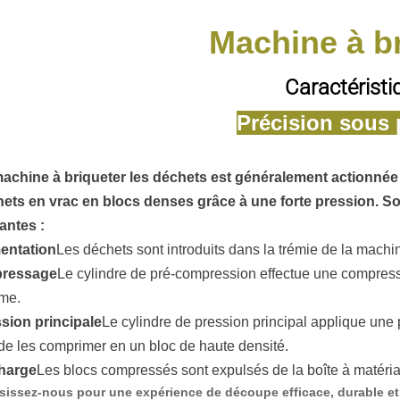
Machine à b
Caractéristi
Précision sous 
achine à briqueter les déchets est généralement actionné
ets en vrac en blocs denses grâce à une forte pression. 
antes :
entation
Les déchets sont introduits dans la trémie de la mach
pressage
Le cylindre de pré-compression effectue une compressi
me.
sion principale
Le cylindre de pression principal applique une
 de les comprimer en un bloc de haute densité.
harge
Les blocs compressés sont expulsés de la boîte à matéria
sissez-nous pour une expérience de découpe efficace, durable et