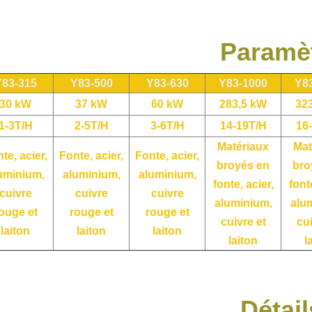
Paramè
Y83-315
Y83-500
Y83-630
Y83-1000
Y8
30 kW
37 kW
60 kW
283,5 kW
32
1-3T/H
2-5T/H
3-6T/H
14-19T/H
16
Matériaux
Mat
te, acier,
Fonte, acier,
Fonte, acier,
broyés en
bro
uminium,
aluminium,
aluminium,
fonte, acier,
font
cuivre
cuivre
cuivre
aluminium,
alu
ouge et
rouge et
rouge et
cuivre et
cui
laiton
laiton
laiton
laiton
l
Détail