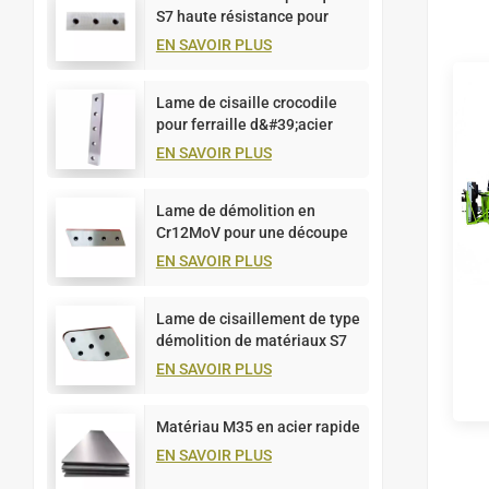
S7 haute résistance pour
plaques de ferraille
EN SAVOIR PLUS
Lame de cisaille crocodile
pour ferraille d&#39;acier
G55SiMoV
EN SAVOIR PLUS
Lame de démolition en
Cr12MoV pour une découpe
efficace du métal
EN SAVOIR PLUS
Lame de cisaillement de type
démolition de matériaux S7
pour la découpe de plaques
EN SAVOIR PLUS
métalliques
Matériau M35 en acier rapide
EN SAVOIR PLUS