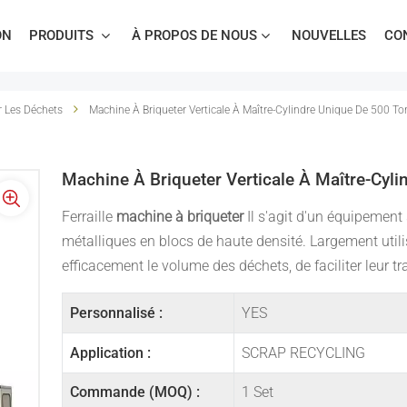
ON
PRODUITS
À PROPOS DE NOUS
NOUVELLES
CO
Cisaille À Portique Multilames Pour Ferraille
r Les Déchets
Machine À Briqueter Verticale À Maître-Cylindre Unique De 500 T
Machine À Briqueter Verticale À Maître-Cyl
Ferraille
machine à briqueter
Il s'agit d'un équipement
métalliques en blocs de haute densité. Largement utilis
efficacement le volume des déchets, de faciliter leur tr
Personnalisé :
YES
Application :
SCRAP RECYCLING
Commande (MOQ) :
1 Set